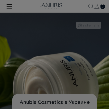
ЛИЦО
0
ТЕЛО
Instagram
ВОЛОСЫ
SPA
SPF
ANUBIS MED
БРЕНДИРОВАННАЯ ПРОДУКЦИЯ
Про бренд
Акции
Новости
Anubis Cosmetics в Украине
Контакты