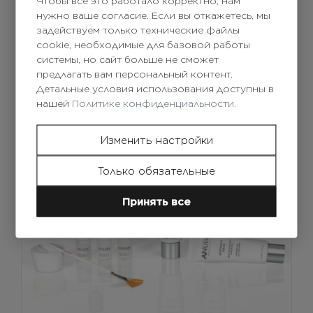
Запуск Anubis Cosmetics, результат
Чтобы всё это работало корректно, нам
нужно ваше согласие. Если вы откажетесь, мы
обретенного опыта в области
задействуем только технические файлы
профессиональной косметики и
cookie, необходимые для базовой работы
предпринимательского духа семьи Сайнс.
системы, но сайт больше не сможет
предлагать вам персональный контент.
Детальные условия использования доступны в
нашей
Политике конфиденциальности.
Изменить настройки
Только обязательные
Принять все