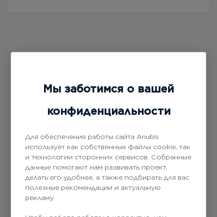
История успеха
Мы заботимся о вашей
конфиденциальности
1982
год
1990
год
2000
год
Для обеспечения работы сайта Anubis
использует как собственные файлы cookie, так
и технологии сторонних сервисов. Собранные
данные помогают нам развивать проект,
делать его удобнее, а также подбирать для вас
1982
год
полезные рекомендации и актуальную
рекламу.