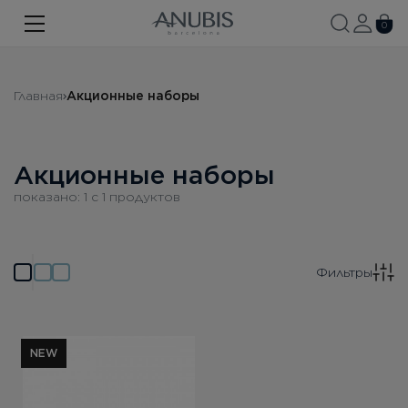
ЛИЦО
0
ТЕЛО
Главная
Акционные наборы
ВОЛОСЫ
SPA
Акционные наборы
SPF
показано:
1
c
1
продуктов
ANUBIS MED
БРЕНДИРОВАННАЯ ПРОДУКЦИЯ
Фильтры
Про бренд
Акции
NEW
Новости
Контакты