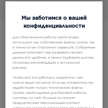
Мы заботимся о вашей
конфиденциальности
Для обеспечения работы сайта Anubis
использует как собственные файлы cookie, так
и технологии сторонних сервисов. Собранные
данные помогают нам развивать проект,
делать его удобнее, а также подбирать для вас
Получи скидку на первый заказ
полезные рекомендации и актуальную
рекламу.
Чтобы всё это работало корректно, нам
нужно ваше согласие. Если вы откажетесь, мы
задействуем только технические файлы
cookie, необходимые для базовой работы
системы, но сайт больше не сможет
Да, я принимаю
условия использования сайта
предлагать вам персональный контент.
Детальные условия использования доступны в