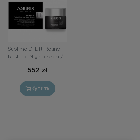
Бесплатная консультация
Вход/Регистрация
RU
PL
Sublime D-Lift Retinol
Rest-Up Night cream /
Ночной лифтинг крем
552
zł
с Ретинолом и Dmae
60ml
Купить