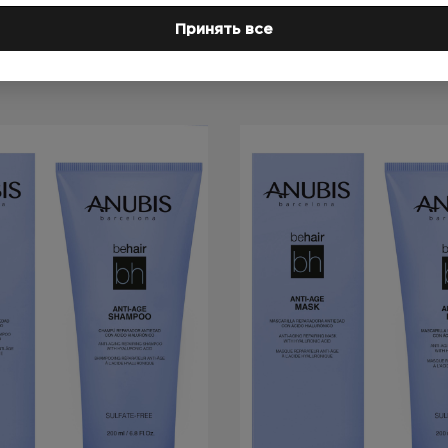
Товары
из этой серии
Принять все