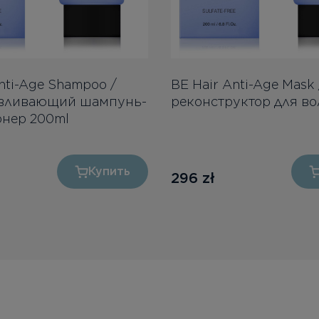
nti-Age Shampoo /
BE Hair Anti-Age Mask
авливающий шампунь-
реконструктор для во
нер 200ml
Купить
296
zł