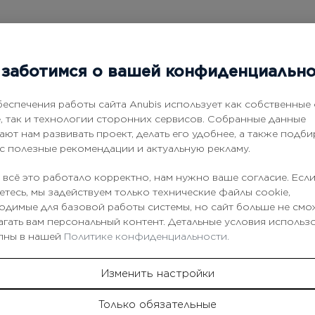
счесывание, без электризации
заботимся о вашей конфиденциальн
испарения влаги и ломкости волос
я секущихся кончиков
вно увлажненные волосы
беспечения работы сайта Anubis использует как собственные
e, так и технологии сторонних сервисов. Собранные данные
ают нам развивать проект, делать его удобнее, а также подби
ас полезные рекомендации и актуальную рекламу.
иков на влажные волосы. Не смывать. Используйте после мыт
 всё это работало корректно, нам нужно ваше согласие. Если
етесь, мы задействуем только технические файлы cookie,
одимые для базовой работы системы, но сайт больше не смо
агать вам персональный контент. Детальные условия использ
пны в нашей
Политике конфиденциальности.
Изменить настройки
Только обязательные