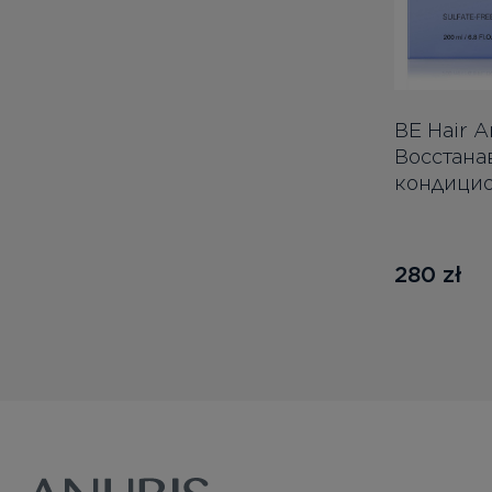
BE Hair A
Восстан
кондицио
280
zł