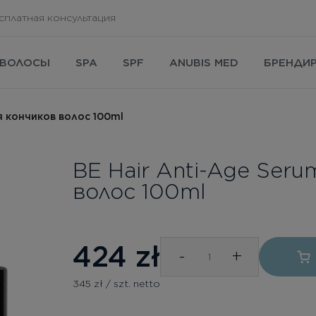
сплатная консультация
ВОЛОСЫ
SPA
SPF
ANUBIS MED
БРЕНДИ
я кончиков волос 100ml
BE Hair Anti-Age Ser
волос 100ml
424
zł
-
+
345 zł / szt. netto