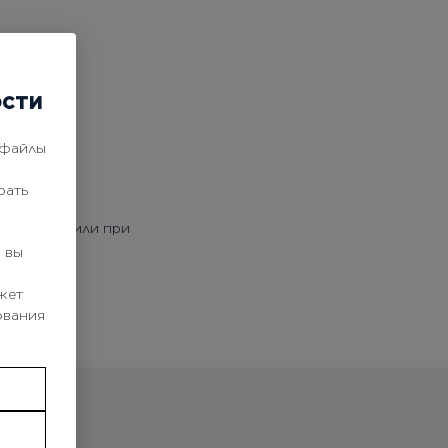
ости
 файлы
рать
ья головы или при
 вы
жет
ования