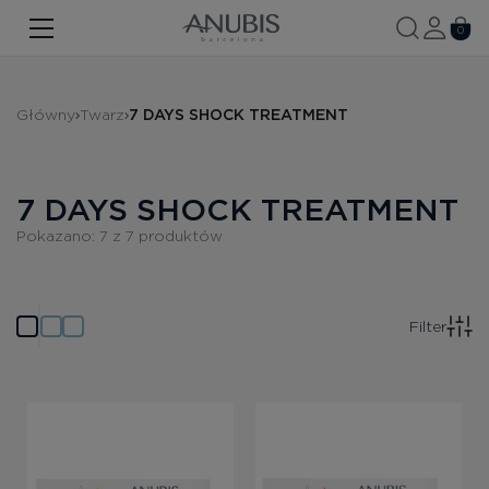
TWARZ
0
CIAŁO
Główny
Twarz
7 DAYS SHOCK TREATMENT
WŁOSY
SPA
7 DAYS SHOCK TREATMENT
SPF
Pokazano:
7
z
7
produktów
ANUBIS MED
MARKOWE PRODUKTY
Filter
Historia marki
Zestawy promocyjne
Nowość
Kontakt