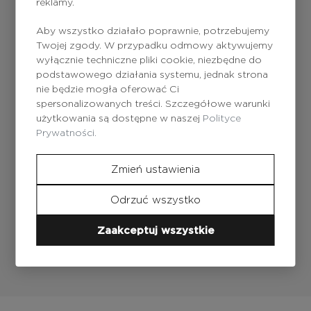
reklamy.
Aby wszystko działało poprawnie, potrzebujemy
Brak produktu
Twojej zgody. W przypadku odmowy aktywujemy
wyłącznie techniczne pliki cookie, niezbędne do
podstawowego działania systemu, jednak strona
nie będzie mogła oferować Ci
spersonalizowanych treści. Szczegółowe warunki
7 Days Shock
użytkowania są dostępne w naszej
Polityce
Treatment - Hyaluronic
Prywatności.
/ 7 dni Shock terapia
«Hydrobalance»
Zmień ustawienia
Odrzuć wszystko
Zaakceptuj wszystkie