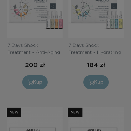
7 Days Shock
7 Days Shock
Treatment - Anti-Aging
Treatment - Hydratring
& Lifting / 7 dni Shock
& Antioxidant/ 7 dni
200
zł
184
zł
terapia Anti-age i Lifting
SHOCK terapia
Nawilżenie i ochrona
antyoksydacyjna
Kup
Kup
NEW
NEW