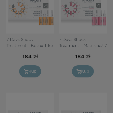
Bezpłatne konsultacje
Zaloguj się/Rejestracja
PL
RU
7 Days Shock
7 Days Shock
Treatment - Botox-Like
Treatment - Matrikine/ 7
/ 7 dni Shock terapia
dni Shock Terapia
184
zł
184
zł
«Botox bez igły»
''Matryca
elastyczności''
Kup
Kup