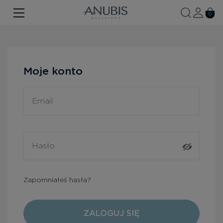
TWARZ
0
CIAŁO
WŁOSY
Moje konto
SPA
Dane do rejestracji
SPF
ANUBIS MED
MARKOWE PRODUKTY
Historia marki
Zapomniałeś hasła?
Zestawy promocyjne
Nowość
ZALOGUJ SIĘ
Kontakt