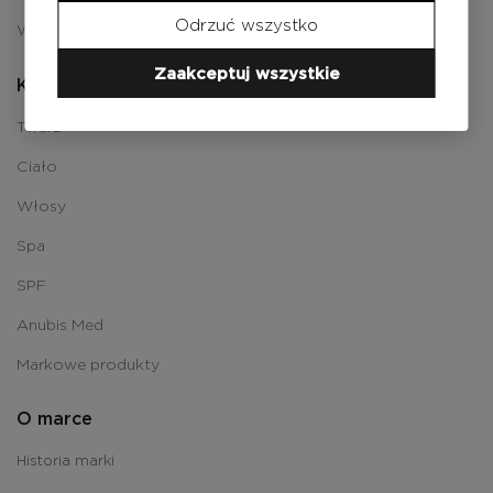
Odrzuć wszystko
Wysyłka i płatności
Zaakceptuj wszystkie
Katalog
Twarz
Ciało
Włosy
Spa
SPF
Anubis Med
Markowe produkty
O marce
Historia marki