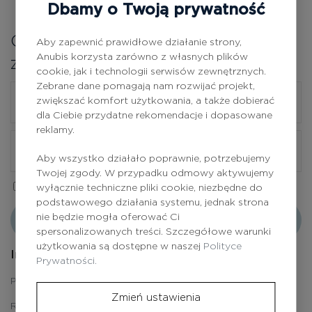
Dbamy o Twoją prywatność
środki i materiały do pracy w gabinecie
Odbierz zniżkę na pierwsze
Aby zapewnić prawidłowe działanie strony,
Anubis korzysta zarówno z własnych plików
zamówienie
Rejestracja
cookie, jak i technologii serwisów zewnętrznych.
Zebrane dane pomagają nam rozwijać projekt,
zwiększać komfort użytkowania, a także dobierać
dla Ciebie przydatne rekomendacje i dopasowane
reklamy.
Aby wszystko działało poprawnie, potrzebujemy
Twojej zgody. W przypadku odmowy aktywujemy
Tak, akceptuję
Politykę Prywatności.
wyłącznie techniczne pliki cookie, niezbędne do
podstawowego działania systemu, jednak strona
nie będzie mogła oferować Ci
Odbierz zniżkę
spersonalizowanych treści. Szczegółowe warunki
użytkowania są dostępne w naszej
Polityce
Informacje
Prywatności.
Polityka prywatności
Zmień ustawienia
Regulamin