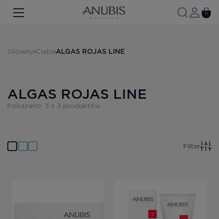
TWARZ
0
CIAŁO
Główny
Ciało
ALGAS ROJAS LINE
WŁOSY
SPA
ALGAS ROJAS LINE
SPF
Pokazano:
3
z
3
produktów
ANUBIS MED
MARKOWE PRODUKTY
Filter
Historia marki
Zestawy promocyjne
Nowość
Kontakt