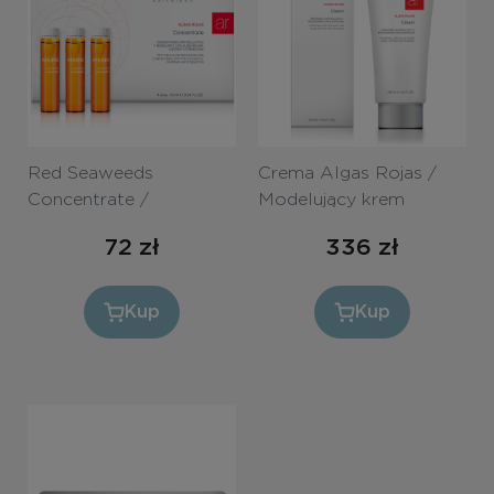
Bezpłatne konsultacje
Zaloguj się/Rejestracja
PL
RU
Red Seaweeds
Crema Algas Rojas /
Concentrate /
Modelujący krem ​​
Antycellulitowy
antycellulitowy 200ml
72
zł
336
zł
Koncentrat modelujący
10ml
Kup
Kup