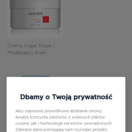
Crema Algas Rojas /
Modelujący krem ​​
antycellulitowy 500ml
Zaloguj się
Dbamy o Twoją prywatność
Aby zapewnić prawidłowe działanie strony,
Anubis korzysta zarówno z własnych plików
cookie, jak i technologii serwisów zewnętrznych.
Zebrane dane pomagają nam rozwijać projekt,