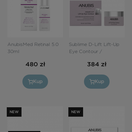
AnubisMed Retinal 5.0
Sublime D-Lift Lift-Up
30ml
Eye Contour /
Liftingujący krem pod
480
zł
384
zł
oczy z retinalem i
DMAE, 15 ml
Kup
Kup
NEW
NEW