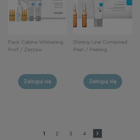
Pack Cabina Whitening
Shining Line Combined
Prof / Zestaw
Peel / Peeling
zabiegowy Gejsza
kombinowany
Zaloguj się
Zaloguj się
1
2
3
4