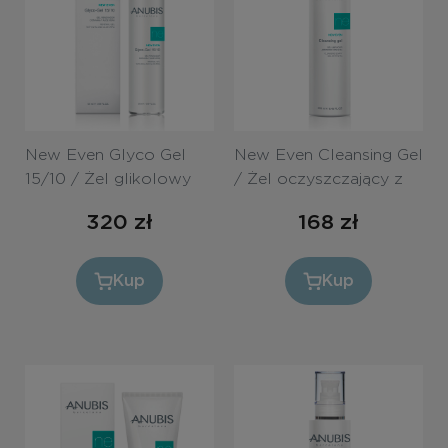
New Even Glyco Gel
New Even Cleansing Gel
15/10 / Żel glikolowy
/ Żel oczyszczający z
15/10
kwasami AHA, 250ml
320
zł
168
zł
Kup
Kup