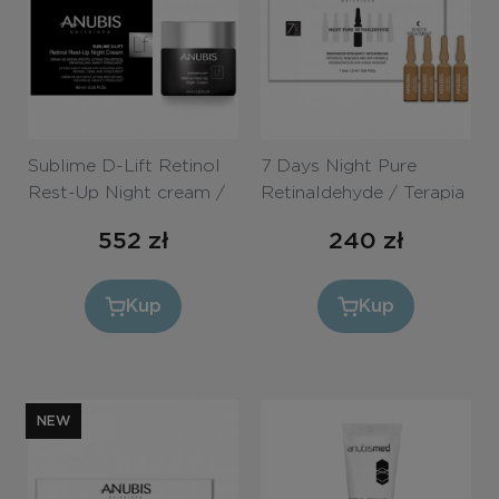
Sublime D-Lift Retinol
7 Days Night Pure
Rest-Up Night cream /
Retinaldehyde / Terapia
Krem liftingujący na noc
szokowa: ampułki z
552
zł
240
zł
z retinolem i DMAE
retinalem na noc
60ml
Kup
Kup
NEW