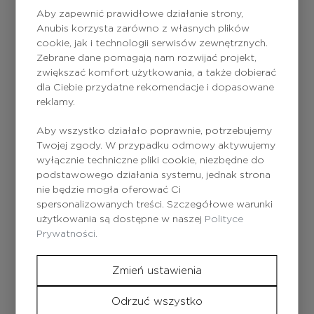
Aby zapewnić prawidłowe działanie strony,
Anubis korzysta zarówno z własnych plików
cookie, jak i technologii serwisów zewnętrznych.
Zebrane dane pomagają nam rozwijać projekt,
zwiększać komfort użytkowania, a także dobierać
dla Ciebie przydatne rekomendacje i dopasowane
Shining Line Whitening
Shining Line Brightening
reklamy.
Serum / Serum
Cream / Rozświetlający
Aby wszystko działało poprawnie, potrzebujemy
rozjaśniające Kontrola
krem na dzień z filtrem
384
zł
312
zł
Twojej zgody. W przypadku odmowy aktywujemy
pigmentu
UV, 60 ml
wyłącznie techniczne pliki cookie, niezbędne do
podstawowego działania systemu, jednak strona
Kup
Kup
nie będzie mogła oferować Ci
spersonalizowanych treści. Szczegółowe warunki
użytkowania są dostępne w naszej
Polityce
Prywatności.
Zmień ustawienia
Odrzuć wszystko