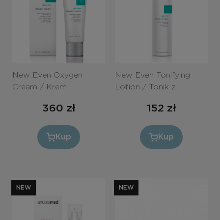
New Even Oxygen
New Even Tonifying
Cream / Krem
Lotion / Tonik z
dotleniający SPF 15, 50
kwasami AHA, 250 ml
360
zł
152
zł
ml
Kup
Kup
NEW
NEW