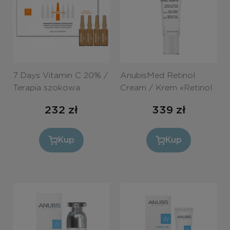
7 Days Vitamin C 20% /
AnubisMed Retinol
Terapia szokowa
Cream / Krem «Retinol
«Witamina C 20%»
1%» 30ml
232
zł
339
zł
Kup
Kup