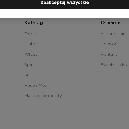
Zaakceptuj wszystkie
Katalog
O marce
Twarz
Historia marki
Ciało
Nowość
Włosy
Kontakt
Spa
Bezpłatne kon
SPF
Anubis Med
Markowe produkty