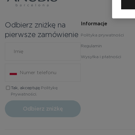
Odbierz zniżkę na
Informacje
pierwsze zamówienie
Polityka prywatności
Regulamin
Wysyłka i płatności
Tak, akceptuję
Politykę
Prywatności.
Odbierz zniżkę