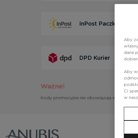
InPost Paczkomaty 
Aby za
własny
dane p
DPD Kurier
dobier
Aby ws
odmowy
podsta
Ważne!
Ci spe
w nas
Kody promocyjne nie obowiązują w przypadk