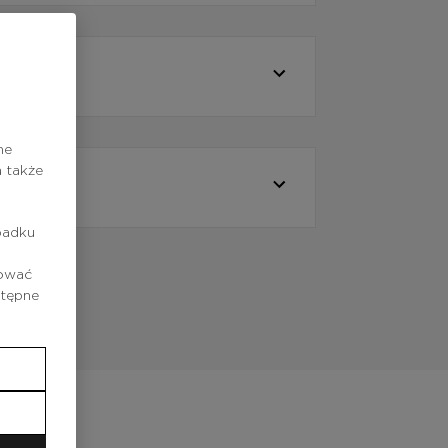
ne
 także
padku
rować
stępne