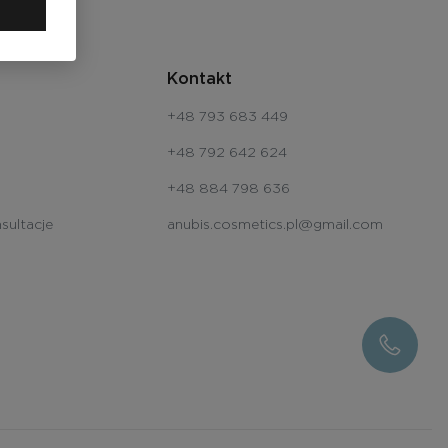
Kontakt
+48 793 683 449
+48 792 642 624
+48 884 798 636
sultacje
anubis.cosmetics.pl@gmail.com