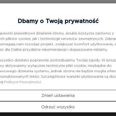
24/7
Dbamy o Twoją prywatność
pewnić prawidłowe działanie strony, Anubis korzysta zarówno z
ch plików cookie, jak i technologii serwisów zewnętrznych. Zebra
omagają nam rozwijać projekt, zwiększać komfort użytkowania, a
ać dla Ciebie przydatne rekomendacje i dopasowane reklamy.
zystko działało poprawnie, potrzebujemy Twojej zgody. W przy
 aktywujemy wyłącznie techniczne pliki cookie, niezbędne do
wowego działania systemu, jednak strona nie będzie mogła ofe
rsonalizowanych treści. Szczegółowe warunki użytkowania są do
zej
Polityce Prywatności.
u towarów promocyjnych i przecenionych.
Zmień ustawienia
Odrzuć wszystko