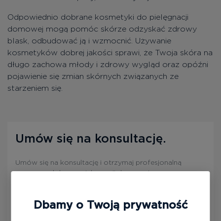
Odpowiednio dobrane kosmetyki do pielęgnacji
domowej mogą pomóc skórze odzyskać zdrowy
blask, odbudować ją i wzmocnić. Używanie
kosmetyków dobrej jakości sprawi, że Twoja skóra na
długo zachowa młody i zdrowy wygląd oraz opóźni
pojawienie się zmian skórnych związanych ze
starzeniem się.
Umów się na konsultację.
Umów się na konsultację i otrzymaj profesjonalną
pomoc w doborze pielęgnacji domowej.
Dbamy o Twoją prywatność