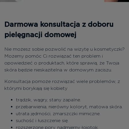
Bezpłatne konsultacje
Zaloguj się/Rejestracja
Darmowa konsultacja z doboru
PL
pielęgnacji domowej
RU
Nie możesz sobie pozwolić na wizytę u kosmetyczki?
Możemy pomóc Ci rozwiązać ten problem i
opowiedzieć o produktach, które sprawią, że Twoja
skóra będzie nieskazitelna w domowym zaciszu.
Konsultacja pomoże rozwiązać wiele problemów, z
którymi borykają się kobiety
trądzik, wągry, stany zapalne.
przebarwienia, nierówny koloryt, matowa skóra.
utrata jędrności, zmarszczki mimiczne.
suchość i łuszczenie się.
rozszerzone pory, nadmierny łojotok.