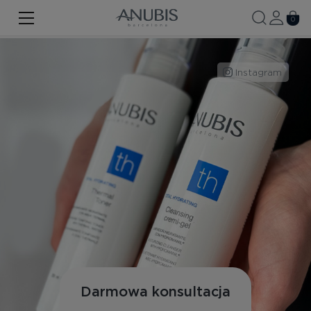
TWARZ
0
CIAŁO
Instagram
WŁOSY
SPA
SPF
ANUBIS MED
MARKOWE PRODUKTY
Historia marki
Zestawy promocyjne
Nowość
Darmowa konsultacja
Kontakt