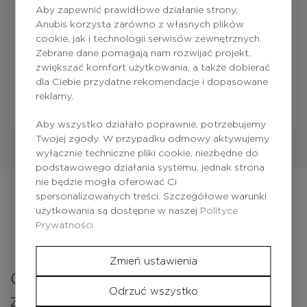
Aby zapewnić prawidłowe działanie strony,
Anubis korzysta zarówno z własnych plików
cookie, jak i technologii serwisów zewnętrznych.
Zebrane dane pomagają nam rozwijać projekt,
Tak, akceptuję
Politykę Prywatności.
zwiększać komfort użytkowania, a także dobierać
dla Ciebie przydatne rekomendacje i dopasowane
Wysłać
reklamy.
Aby wszystko działało poprawnie, potrzebujemy
Twojej zgody. W przypadku odmowy aktywujemy
wyłącznie techniczne pliki cookie, niezbędne do
podstawowego działania systemu, jednak strona
nie będzie mogła oferować Ci
spersonalizowanych treści. Szczegółowe warunki
użytkowania są dostępne w naszej
Polityce
Prywatności.
Zmień ustawienia
Odbierz zniżkę na pierwsze
Odrzuć wszystko
zamówienie