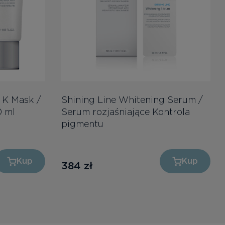
 K Mask /
Shining Line Whitening Serum /
0 ml
Serum rozjaśniające Kontrola
pigmentu
Kup
Kup
384
zł