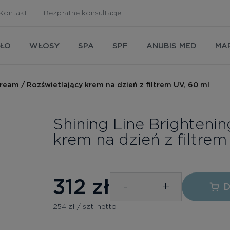
Kontakt
Bezpłatne konsultacje
AŁO
WŁOSY
SPA
SPF
ANUBIS MED
MA
ream / Rozświetlający krem na dzień z filtrem UV, 60 ml
Shining Line Brighteni
krem na dzień z filtrem
312
zł
-
+
D
254 zł / szt. netto