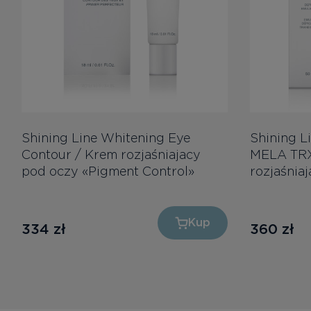
Shining Line Whitening Eye
Shining L
Contour / Krem rozjaśniajacy
MELA TRX
pod oczy «Pigment Control»
rozjaśnia
Kup
334
zł
360
zł