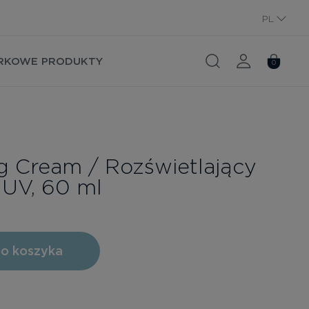
PL
RU
RKOWE PRODUKTY
0
ng Cream / Rozświetlający
 UV, 60 ml
o koszyka