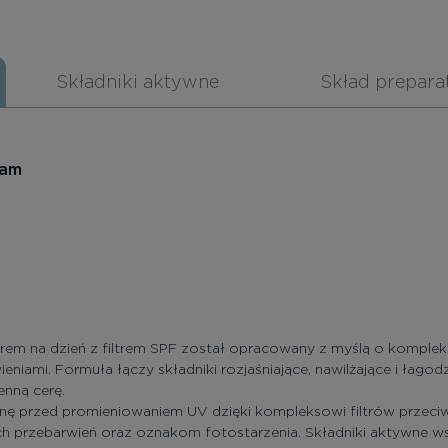
Składniki aktywne
Skład prepara
eam
krem na dzień z filtrem SPF został opracowany z myślą o kompleks
eniami. Formuła łączy składniki rozjaśniające, nawilżające i łag
enną cerę.
nę przed promieniowaniem UV dzięki kompleksowi filtrów przec
przebarwień oraz oznakom fotostarzenia. Składniki aktywne wspi