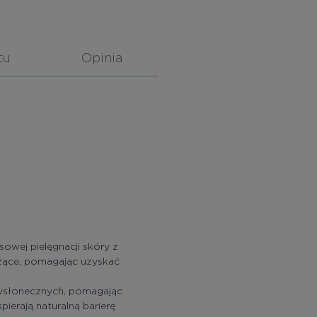
tu
Opinia
owej pielęgnacji skóry z
odzące, pomagając uzyskać
iwsłonecznych, pomagając
erają naturalną barierę