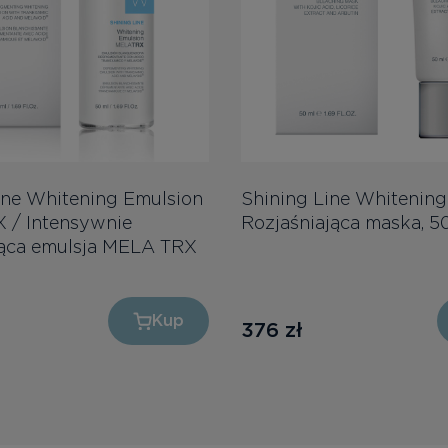
ine Whitening Emulsion
Shining Line Whitening
 / Intensywnie
Rozjaśniająca maska, 5
jąca emulsja MELA TRX
Kup
376
zł