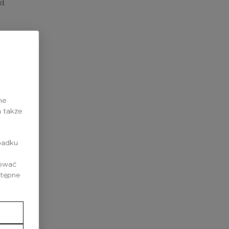
d.
chłonięcia.
ne
 także
padku
rować
stępne