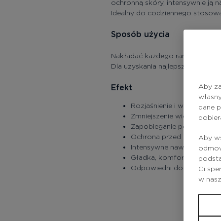
ochronną skóry, intensywnie ją 
Idealny do codziennego stosowani
Sposób użycia
Nakładać każdego ranka na oczys
Dla uzyskania najlepszych rezul
Aby za
Efekt
własny
Rozjaśnienie i wyrównanie 
dane p
Zmniejszenie widoczności 
dobier
Zapobieganie powstawaniu
Ochrona przed promieniow
Aby ws
Intensywne nawilżenie oraz 
odmowy
Gładka, komfortowo nawilż
podsta
Odpowiedni do wszystkich
Ci spe
w nas