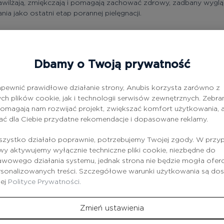
nawilżają, zmiękczają i pomagają zachować zdrowy, zadbany wyglą
a jako ostatni etap porannej pielęgnacji.
zczoną skórę twarzy i szyi, delikatnie masując do całkowitego w
Dbamy o Twoją prywatność
tatów stosować codziennie.
pewnić prawidłowe działanie strony, Anubis korzysta zarówno z
ch plików cookie, jak i technologii serwisów zewnętrznych. Zebra
kolorytu skóry.
omagają nam rozwijać projekt, zwiększać komfort użytkowania, a
przebarwień.
ać dla Ciebie przydatne rekomendacje i dopasowane reklamy.
 nowych przebarwień.
aniem UV i fotostarzeniem.
zystko działało poprawnie, potrzebujemy Twojej zgody. W przy
wsparcie naturalnej bariery ochronnej skóry.
 aktywujemy wyłącznie techniczne pliki cookie, niezbędne do
ona i bardziej promienna skóra.
wowego działania systemu, jednak strona nie będzie mogła ofe
 typów skóry.
rsonalizowanych treści. Szczegółowe warunki użytkowania są do
zej
Polityce Prywatności.
Zmień ustawienia