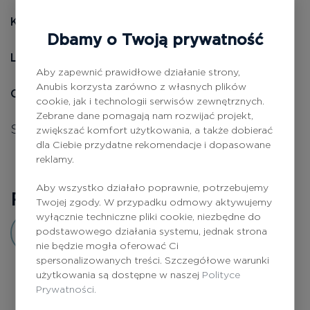
Kartridż do AnubisMed SkinPen
Dbamy o Twoją prywatność
AnubisMed
Linia:
Aby zapewnić prawidłowe działanie strony,
Anubis korzysta zarówno z własnych plików
Opis produktu:
cookie, jak i technologii serwisów zewnętrznych.
Zebrane dane pomagają nam rozwijać projekt,
Sterylny kartridż zabiegowy.
zwiększać komfort użytkowania, a także dobierać
dla Ciebie przydatne rekomendacje i dopasowane
reklamy.
Aby wszystko działało poprawnie, potrzebujemy
Recenzje
0
Twojej zgody. W przypadku odmowy aktywujemy
wyłącznie techniczne pliki cookie, niezbędne do
podstawowego działania systemu, jednak strona
Dodaj opinię
nie będzie mogła oferować Ci
spersonalizowanych treści. Szczegółowe warunki
użytkowania są dostępne w naszej
Polityce
Prywatności.