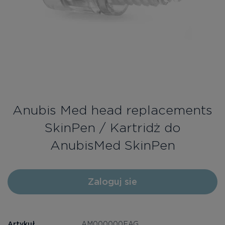
Bezpłatne konsultacje
Zaloguj się/Rejestracja
PL
RU
Anubis Med head replacements
SkinPen / Kartridż do
AnubisMed SkinPen
Zaloguj sie
Artykuł
AM000000EAG