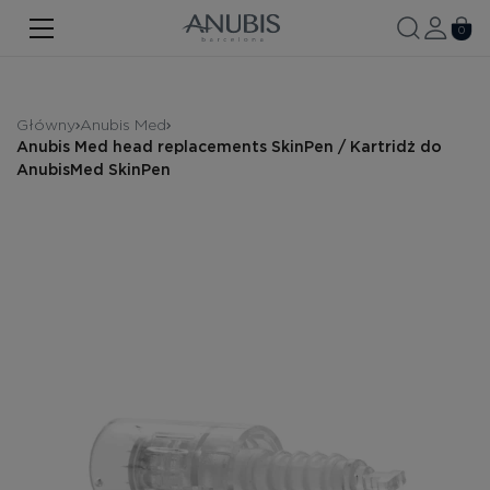
TWARZ
0
CIAŁO
WŁOSY
Główny
Anubis Med
Anubis Med head replacements SkinPen / Kartridż do
SPA
AnubisMed SkinPen
SPF
ANUBIS MED
MARKOWE PRODUKTY
Historia marki
Zestawy promocyjne
Nowość
Kontakt