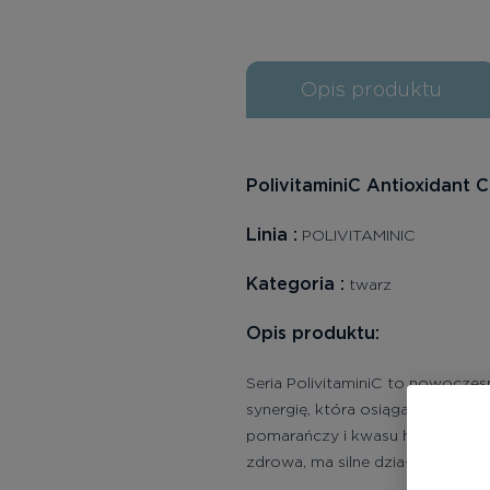
Opis produktu
PolivitaminiC Antioxidant 
Linia
:
POLIVITAMINIC
Kategoria
:
twarz
Opis produktu:
Seria PolivitaminiC to nowoczes
synergię, która osiąga doskona
pomarańczy i kwasu hialuronoweg
zdrowa, ma silne działanie antyo