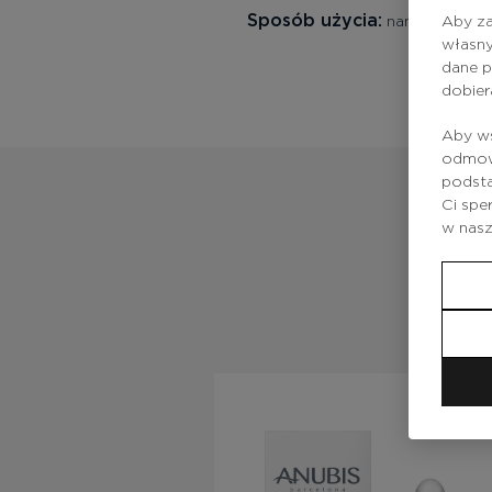
Sposób użycia:
Aby za
nanieść odpowi
własny
dane p
dobier
Aby ws
odmowy
podsta
Ci spe
w nas