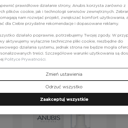
pewnić prawidłowe działanie strony, Anubis korzysta zarówno z
ednią ilość kremu na czystą skórę.
ch plików cookie, jak i technologii serwisów zewnętrznych. Zebra
omagają nam rozwijać projekt, zwiększać komfort użytkowania, a
ać dla Ciebie przydatne rekomendacje i dopasowane reklamy.
zystko działało poprawnie, potrzebujemy Twojej zgody. W przy
 aktywujemy wyłącznie techniczne pliki cookie, niezbędne do
wowego działania systemu, jednak strona nie będzie mogła ofe
rsonalizowanych treści. Szczegółowe warunki użytkowania są do
zej
Polityce Prywatności.
Produkty
z tej serii
Zmień ustawienia
Odrzuć wszystko
Zaakceptuj wszystkie