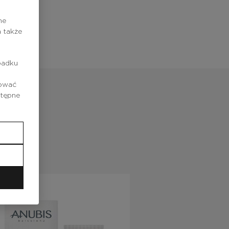
ne
 także
padku
rować
stępne