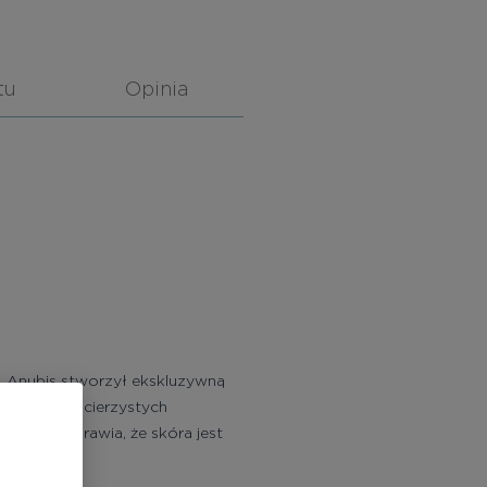
tu
Opinia
j. Anubis stworzył ekskluzywną
 komórek macierzystych
skóry, sprawia, że skóra jest