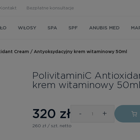
Kontakt
Bezpłatne konsultacje
AŁO
WŁOSY
SPA
SPF
ANUBIS MED
MA
xidant Cream / Antyoksydacyjny krem ​​witaminowy 50ml
PolivitaminiC Antioxid
krem ​​witaminowy 50m
320
zł
-
+
260 zł / szt. netto