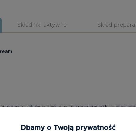
Składniki aktywne
Skład prepara
Cream
na terapia molekularna mająca na celu regenerację skóry właściwe
łe rezultaty dzięki połączonemu działaniu kwasu askorbinowego,
o. Lekki krem do twarzy jest odpowiedni dla wszystkich rodzajów 
Dbamy o Twoją prywatność
ksydacyjne i walczy z wczesnym starzeniem się skóry.