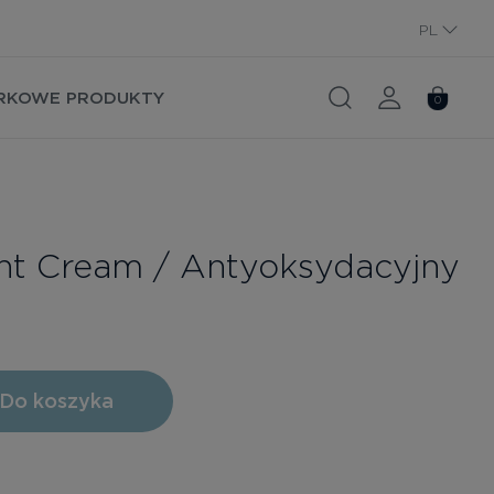
PL
RU
RKOWE PRODUKTY
0
ant Cream / Antyoksydacyjny
l
Do koszyka