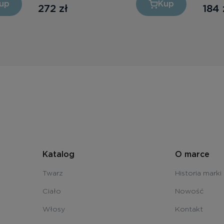
up
Kup
272
zł
184
Katalog
O marce
Twarz
Historia marki
Ciało
Nowość
Włosy
Kontakt