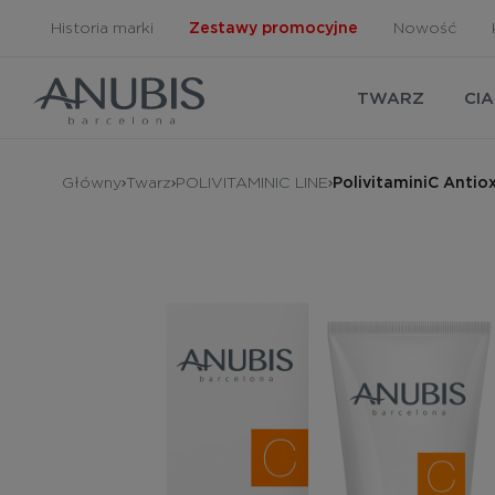
Historia marki
Zestawy promocyjne
Nowość
TWARZ
CI
Główny
Twarz
POLIVITAMINIC LINE
PolivitaminiC Antio