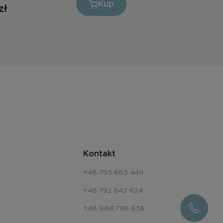
Kup
zł
Kontakt
+48 793 683 449
+48 792 642 624
+48 884 798 636