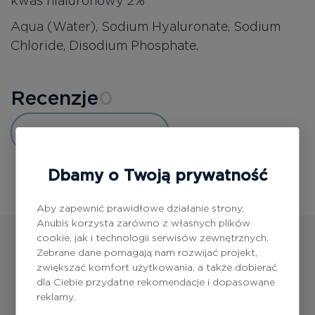
kwas hialuronowy 2%
Aqua (Water), Sodium Hyaluronate, Sodium
Chloride, Disodium Phosphate.
Recenzje
0
Dodaj opinię
Dbamy o Twoją prywatność
Aby zapewnić prawidłowe działanie strony,
Anubis korzysta zarówno z własnych plików
cookie, jak i technologii serwisów zewnętrznych.
Zebrane dane pomagają nam rozwijać projekt,
zwiększać komfort użytkowania, a także dobierać
dla Ciebie przydatne rekomendacje i dopasowane
reklamy.
Produkty
z tej serii