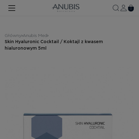
TWARZ
0
CIAŁO
WŁOSY
Główny
Anubis Med
Skin Hyaluronic Cocktail / Koktajl z kwasem
SPA
hialuronowym 5ml
SPF
ANUBIS MED
MARKOWE PRODUKTY
Historia marki
Zestawy promocyjne
Nowość
Kontakt