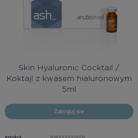
Bezpłatne konsultacje
Zaloguj się/Rejestracja
PL
RU
Skin Hyaluronic Cocktail /
Koktajl z kwasem hialuronowym
5ml
Zaloguj sie
Artykuł
AM000000ASН