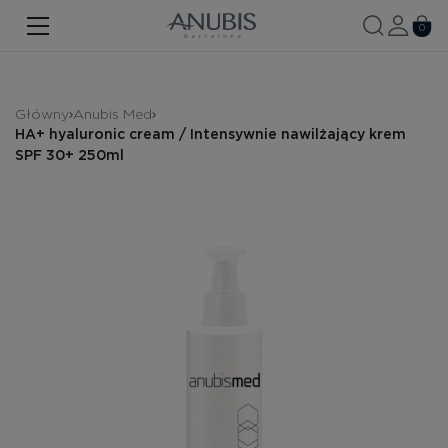
TWARZ
0
CIAŁO
WŁOSY
Główny
Anubis Med
HА+ hyaluronic cream / Intensywnie nawilżający krem ​​
SPA
SPF 30+ 250ml
SPF
ANUBIS MED
MARKOWE PRODUKTY
Historia marki
Zestawy promocyjne
Nowość
Kontakt