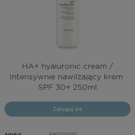
Bezpłatne konsultacje
Zaloguj się/Rejestracja
PL
RU
HА+ hyaluronic cream /
Intensywnie nawilżający krem ​​
SPF 30+ 250ml
Zaloguj sie
Artykuł
AM02010250