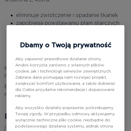
eliminuje zwiotczenie i opadanie tkanek
zapobiega powstawaniu plam starczych
wyrównuje koloryt
wzmacnia ściany naczynek i naczyń
Dbamy o Twoją prywatność
krwionośnych
normalizuje krążenie krwi
Aby zapewnić prawidłowe działanie strony,
Anubis korzysta zarówno z własnych plików
ekstrakt z aloesu, kwas hialuronowy o różnej
cookie, jak i technologii serwisów zewnętrznych.
masie cząsteczkowej, wit E
Zebrane dane pomagają nam rozwijać projekt,
zwiększać komfort użytkowania, a także dobierać
bez alkoholu, siarczanów, parafiny i olejów
dla Ciebie przydatne rekomendacje i dopasowane
mineralnych
reklamy.
Aby wszystko działało poprawnie, potrzebujemy
Recenzje
0
Twojej zgody. W przypadku odmowy aktywujemy
wyłącznie techniczne pliki cookie, niezbędne do
podstawowego działania systemu, jednak strona
Dodaj opinię