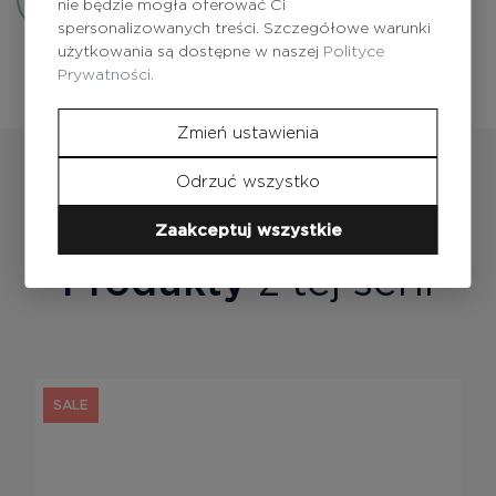
nie będzie mogła oferować Ci
spersonalizowanych treści. Szczegółowe warunki
użytkowania są dostępne w naszej
Polityce
Prywatności.
Zmień ustawienia
Odrzuć wszystko
Zaakceptuj wszystkie
Produkty
z tej serii
SALE